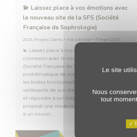
💫 Laissez place à vos émotions avec
le nouveau site de la SFS (Société
Française de Sophrologie)
2023
,
Projets Clients
Par
o.brotel
17 mars 2023
💫 Laissez place à vos émotions et entrez en
connexion avec le nouveau site de la SFS
(Société Française de Sophrologie). La
Le site util
problématique de notre client résidait dans
les limites fonctionnelles et l’ergonomie
vieillissante de son site. Pour l’accompagner
Nous conserver
et répondre à son besoin, nous lui avons
tout moment 
proposé une modernisation complète grâce
à un nouvel…
T