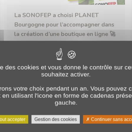
La SONOFEP a choisi PLANET
Bourgogne pour l’accompagner dans
la création d’une boutique en ligne 🚀
2023
,
Projets Clients
Par
o.brotel
7 mars 2023
La SONOFEP a choisi PLANET Bourgogne
pour l’accompagner dans la création d’une
ise des cookies et vous donne le contrôle sur 
boutique en ligne. 🚀 Nous sommes très
souhaitez activer.
heureux et fier d’accompagner la création de
la future boutique en ligne de la SONOFEP
ons votre choix pendant un an. Vous pouvez c
(Société Nouvelle de Fumiers en Poudre).
en utilisant l'icone en forme de cadenas prés
gauche.
Aujourd’hui, l’entreprise s’est transformée et
est devenue l’une des pépinières et
jardineries les plus importantes de France.…
out accepter
Gestion des cookies
Continuer sans acc