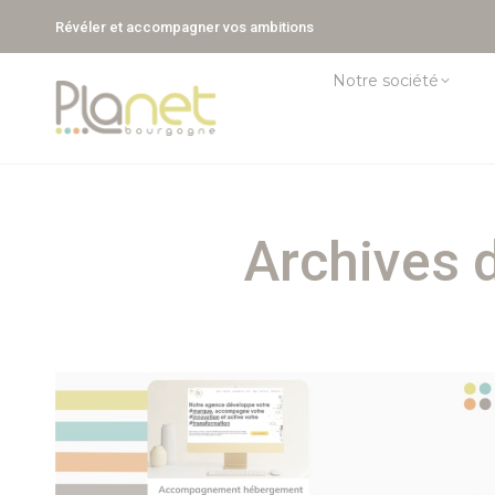
Révéler et accompagner vos ambitions
Notre société
Archives d