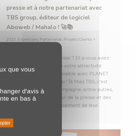
presse et à notre partenariat avec
TBS group, éditeur de logiciel
Aboweb / Mahalo ! 🚀📚
2023
,
Expertises
,
Partenariat
,
Projets Clients
Par
o.brotel
29 mars 2023
Vous êtes éditeur de presse ? Et si vous aviez
un rêve, celui d’accroitre votre attractivité
ceux que vous
commerciale 💭 C’est possible avec PLANET
Bourgogne et TBS group ! 🚀 Mais TBS, c’est
qui ? 💡 TBS group accompagne, entre autres,
hanger d'avis à
les entreprises du secteur de la presse et des
ente en bas à
médias dans le développement de leur
activité en ligne grâce…
epter