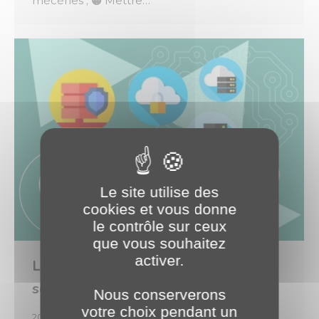
mécènes ; 🟠 Mettre…
Le site utilise des
cookies et vous donne
le contrôle sur ceux
que vous souhaitez
activer.
L’accompagnement de Goelia dans
son évolution
Nous conserverons
votre choix pendant un
2022
,
Expertises
,
Projets Clients
Par
o.brotel