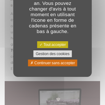
an. Vous pouvez
8 juillet 2022
changer d'avis à tout
Afin d’accompagner @Goelia dans son
moment en utilisant
l'icone en forme de
évolution, les équipes de PLANET Bourgogne
cadenas présente en
ont eu l’occasion de concevoir et de déployer
bas à gauche.
une nouvelle plateforme destinée à pouvoir
héberger l’ensemble des applicatifs web du
groupe (hébergés auparavant sur 3 serveurs).
Tout accepter
❓Pourquoi ce changement❓ ◾ Cette nouvelle
Gestion des cookies
configuration engendre une meilleure
disponibilité et de meilleures performances. ◾
Continuer sans accepter
Elle est également dotée…