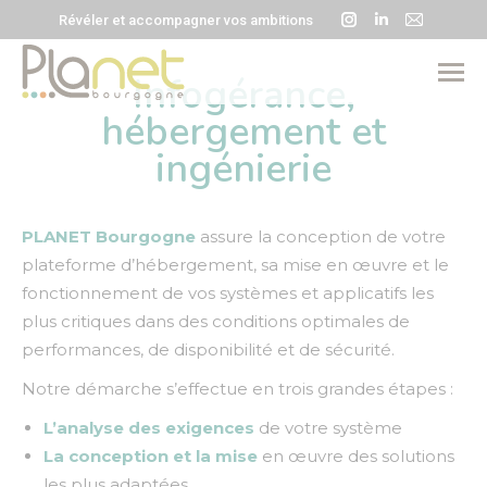
La
La
La
Révéler et accompagner vos ambitions
page
page
page
Instagram
LinkedIn
E-
Infogérance,
s'ouvre
s'ouvre
mail
hébergement et
dans
dans
s'ouvre
ingénierie
une
une
dans
nouvelle
nouvelle
une
fenêtre
fenêtre
nouvell
PLANET Bourgogne
assure la conception de votre
fenêtre
plateforme d’hébergement, sa mise en œuvre et le
fonctionnement de vos systèmes et applicatifs les
plus critiques dans des conditions optimales de
performances, de disponibilité et de sécurité.
Notre démarche s’effectue en trois grandes étapes :
L’analyse des exigences
de votre système
La conception et la mise
en œuvre des solutions
les plus adaptées