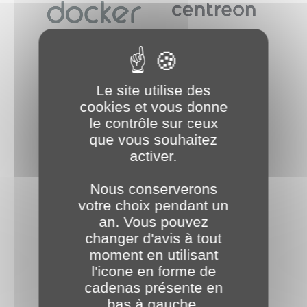
Une sécurisation accrue de vos
publications
Une fourniture distribuée de vos
contenus statiques via un réseau de
distribution de contenus (CDN)
Des fonctionnalités de pare-feu
Le site utilise des
applicatif (WAF)
cookies et vous donne
le contrôle sur ceux
que vous souhaitez
activer.
Nous conserverons
votre choix pendant un
an. Vous pouvez
changer d'avis à tout
moment en utilisant
l'icone en forme de
cadenas présente en
bas à gauche.