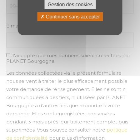
Gestion des cookies
Continuer sans accepter
E-mail
J'accepte que mes données soient collectées par
RGPD
PLANET Bourgogne
Les données collectées via le présent formulaire
nous servent à traiter le plus efficacement possible
votre demande de renseignement. Elles ne sont ni
communiquées à des tiers, ni utilisées par PLANET
Bourgogne à d’autres fins que répondre à votre
demande. Elles sont enregistrées, conservées
pendant 3 mois après leur traitement complet puis
supprimées. Vous pouvez consulter notre
politique
de confidentialité
pour plus d'information.