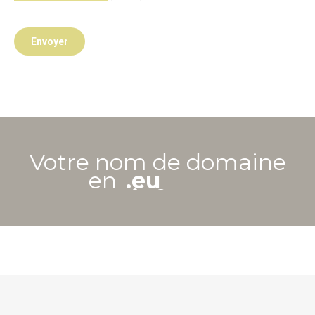
Envoyer
Votre nom de domaine
.eu
en
.info
.mobi
.vin
.shop
.bio
.photo
.travel
.support