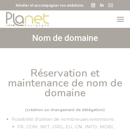
La
La
La
Révéler et accompagner vos ambitions
page
page
page
Instagram
LinkedIn
E-
s'ouvre
s'ouvre
mail
dans
dans
s'ouvre
Nom de domaine
Vous êtes ici :
une
une
dans
nouvelle
nouvelle
une
fenêtre
fenêtre
nouvell
fenêtre
Réservation et
maintenance de nom de
domaine
(création ou changement de délégation)
Possibilité d’utiliser de nombreuses extensions :
FR, .COM, .NET, .ORG, .EU, .CN, .INFO, .MOBI,