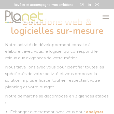
La
La
La
Révéler et accompagner vos ambitions
page
page
page
Instagram
LinkedIn
E-
Solutions web &
s'ouvre
s'ouvre
mail
logicielles sur-mesure
dans
dans
s'ouvre
une
une
dans
nouvelle
nouvelle
une
Notre activité de développement consiste à
fenêtre
fenêtre
nouvell
élaborer, avec vous, le logiciel qui correspond le
fenêtre
mieux aux exigences de votre métier.
Nous travaillons avec vous pour identifier toutes les
spécificités de votre activité et vous proposer la
solution la plus efficace, tout en respectant votre
planning et votre budget.
Notre démarche se décompose en 3 grandes étapes
:
Échanger directement avec vous pour
analyser