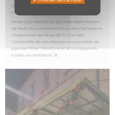
Continuer sans accepter
2023
,
Vie de l'entreprise & des équipes
Par
o.brotel
19 décembre 2023
Notre logo adopte les gourmandises festives
de Noël, nous entraînant tous dans l’ambiance
chaleureuse des fêtes de fin d’année.
L’ensemble de nos équipes vous souhaite de
joyeuses fêtes ! Révélons et accompagnons
toutes vos ambitions. 🚀