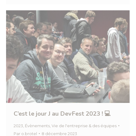
C’est le jour J au DevFest 2023 ! 💻
2023
,
Évènements
,
Vie de l'entreprise & des équipes
Par
o.brotel
8 décembre 2023