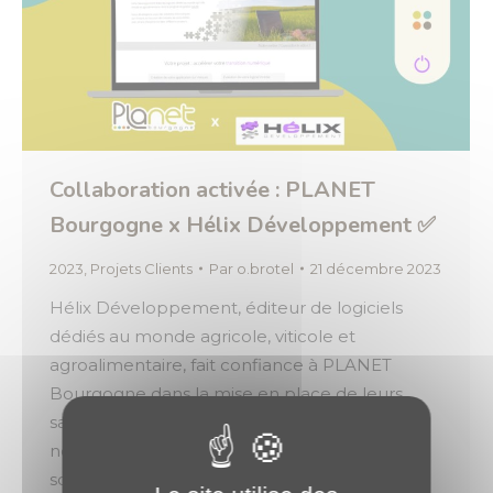
Collaboration activée : PLANET
Bourgogne x Hélix Développement ✅
2023
,
Projets Clients
Par
o.brotel
21 décembre 2023
Hélix Développement, éditeur de logiciels
dédiés au monde agricole, viticole et
agroalimentaire, fait confiance à PLANET
Bourgogne dans la mise en place de leurs
sauvegardes externalisées. 👉 Récemment,
notre client nous a sollicité pour répondre à
son nouveau besoin : l’hébergement de son