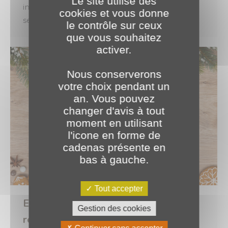
Le site utilise des
infrastructure applicative afin de permettre à
cookies et vous donne
ses clients d’accéder aux outils développés.…
le contrôle sur ceux
que vous souhaitez
activer.
Nous conserverons
votre choix pendant un
an. Vous pouvez
changer d'avis à tout
moment en utilisant
l'icone en forme de
cadenas présente en
bas à gauche.
Tout accepter
En cette période magique, nous
Gestion des cookies
restons ouverts ✨