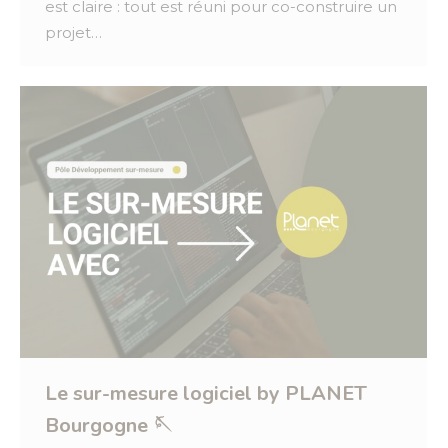
est claire : tout est réuni pour co-construire un
projet…
Le sur-mesure logiciel by PLANET
Bourgogne 🪡