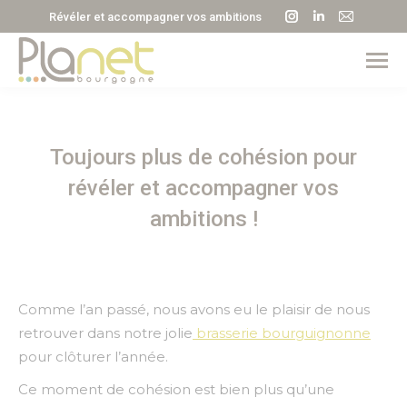
La
La
La
Révéler et accompagner vos ambitions
page
page
page
Instagram
LinkedIn
E-
s'ouvre
s'ouvre
mail
dans
dans
s'ouvre
une
une
dans
Toujours plus de cohésion pour
nouvelle
nouvelle
une
fenêtre
fenêtre
nouvell
révéler et accompagner vos
fenêtre
ambitions !
Comme l’an passé, nous avons eu le plaisir de nous
retrouver dans notre jolie
brasserie bourguignonne
pour clôturer l’année.
Ce moment de cohésion est bien plus qu’une