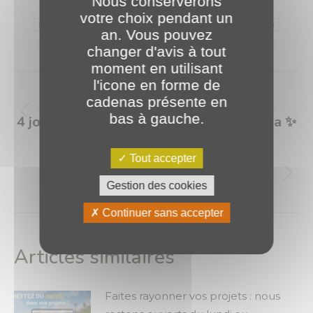
Nous conserverons
Infogérance
Ingénierie
PLANET B
PLANET Bourgogne
votre choix pendant un
Sur-mesure logiciel
Team PLANET B
team PLANET Bourgogne
an. Vous pouvez
changer d'avis à tout
moment en utilisant
Navigation
l'icone en forme de
article
PRÉCÉDENT
cadenas présente en
bas à gauche.
4 jours riches en découvertes pour Sacha ✨
Article
précédent
:
Tout accepter
SUIVANT
Meilleurs vœux 2025 🪩
Article
Gestion des cookies
suivant
Continuer sans accepter
:
Articles similaires
Faites rayonner vos projets : nous