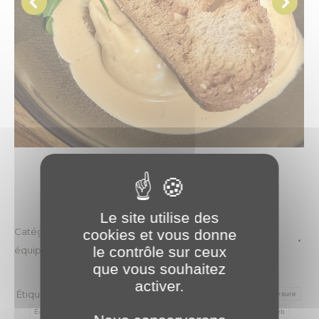
Revenir aux actualités
Le site utilise des
Catégories :
2024
,
Évènements
,
Vie de l'entreprise & des
cookies et vous donne
le contrôle sur ceux
équipes
que vous souhaitez
31 décembre 2024
activer.
Étiquettes :
ambitions
Cohésion d'équipe
développement sur-mesure
Equipe de PLANET Bourgogne
Esprit d'équipe
Hébergement web