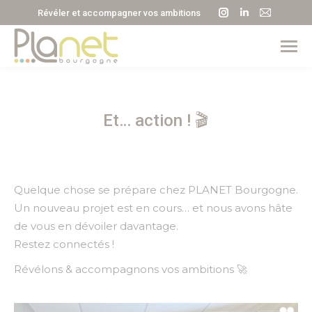
La
La
La
Révéler et accompagner vos ambitions
page
page
page
Instagram
LinkedIn
E-
s'ouvre
s'ouvre
mail
dans
dans
s'ouvre
une
une
dans
Et… action ! 🎬
nouvelle
nouvelle
une
fenêtre
fenêtre
nouvell
fenêtre
Quelque chose se prépare chez PLANET Bourgogne.
Un nouveau projet est en cours… et nous avons hâte
de vous en dévoiler davantage.
Restez connectés !
Révélons & accompagnons vos ambitions 🚀