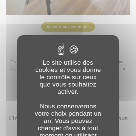
Revenir aux actualités
Catégories :
2026
,
Évènements
26 mai 2026
Le site utilise des
Étiquettes :
30 ans
30 ans d'expertise
collaboration
Elitimage
cookies et vous donne
Expertise
JPM
JPM Partner
JPM Partner x PLANET B
PLANET B
le contrôle sur ceux
PLANET Bourgogne
tournage
video
que vous souhaitez
activer.
Navigation
Nous conserverons
article
PRÉCÉDENT
votre choix pendant un
L’intelligence artificielle : un sujet qui vous
an. Vous pouvez
Article
parle ? 🚀
changer d'avis à tout
précédent
moment en utilisant