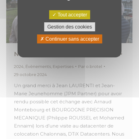
Tout accepter
Gestion des cookies
Continuer sans accepter
Nos expertises Made in Bourgogne ✨
2024
,
Évènements
,
Expertises
Par
o.brotel
29 octobre 2024
Un grand merci à Jean LAURENTI et Jean-
Marie Jeunehomme (JPM Partner) pour avoir
rendu possible cet échange avec Arnaud
Montebourg et BOURGOGNE PRECISION
MECANIQUE (Philippe ROUSSEL et Mohamed
Ennaimi) lors d’une visite au datacenter de
colocation Chalonnais, DTiX Datacenters. Nous