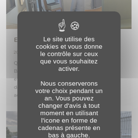
Le site utilise des
Et… action ! 🎬
cookies et vous donne
2026
,
Évènements
Par
o.brotel
26 mai 2026
le contrôle sur ceux
que vous souhaitez
Quelque chose se prépare chez PLANET
activer.
Bourgogne. Un nouveau projet est en cours…
et nous avons hâte de vous en dévoiler
Nous conserverons
davantage. Restez connectés ! Révélons &
votre choix pendant un
accompagnons vos ambitions 🚀
an. Vous pouvez
changer d'avis à tout
moment en utilisant
l'icone en forme de
cadenas présente en
bas à gauche.