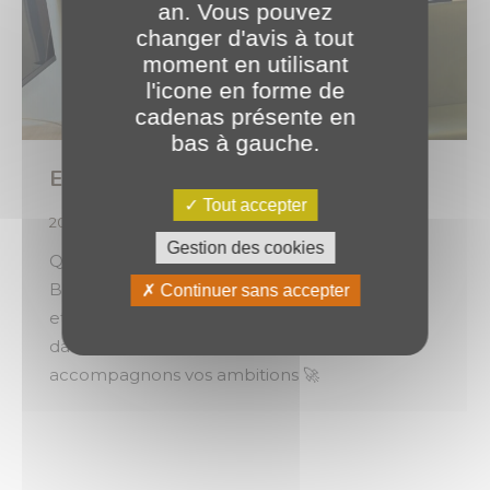
an. Vous pouvez
changer d'avis à tout
moment en utilisant
l'icone en forme de
cadenas présente en
bas à gauche.
Et… action ! 🎬
Tout accepter
2026
,
Évènements
Par
o.brotel
26 mai 2026
Gestion des cookies
Quelque chose se prépare chez PLANET
Bourgogne. Un nouveau projet est en cours…
Continuer sans accepter
et nous avons hâte de vous en dévoiler
davantage. Restez connectés ! Révélons &
accompagnons vos ambitions 🚀