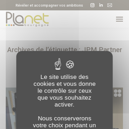
La
La
La
Révéler et accompagner vos ambitions
page
page
page
Instagram
LinkedIn
E-
s'ouvre
s'ouvre
mail
dans
dans
s'ouvre
une
une
dans
Archives de l’étiquette :
JPM Partner
nouvelle
nouvelle
une
fenêtre
fenêtre
nouvell
x PLANET B
fenêtre
Le site utilise des
cookies et vous donne
le contrôle sur ceux
que vous souhaitez
activer.
Nous conserverons
votre choix pendant un