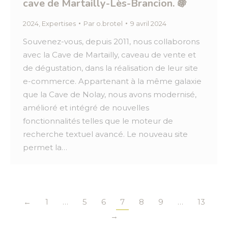
cave de Martailly-Lès-Brancion. 🍇
2024
,
Expertises
Par
o.brotel
9 avril 2024
Souvenez-vous, depuis 2011, nous collaborons
avec la Cave de Martailly, caveau de vente et
de dégustation, dans la réalisation de leur site
e-commerce. Appartenant à la même galaxie
que la Cave de Nolay, nous avons modernisé,
amélioré et intégré de nouvelles
fonctionnalités telles que le moteur de
recherche textuel avancé. Le nouveau site
permet la…
←
1
…
5
6
7
8
9
…
13
→