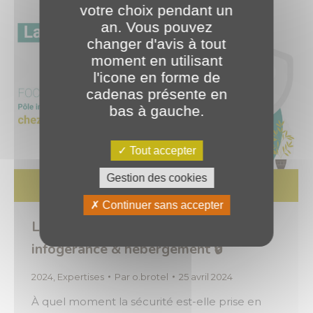
votre choix pendant un
an. Vous pouvez
changer d'avis à tout
moment en utilisant
l'icone en forme de
cadenas présente en
bas à gauche.
Tout accepter
Gestion des cookies
Continuer sans accepter
La sécurité au sein de notre pôle
infogérance & hébergement 🔒
2024
,
Expertises
Par
o.brotel
25 avril 2024
À quel moment la sécurité est-elle prise en