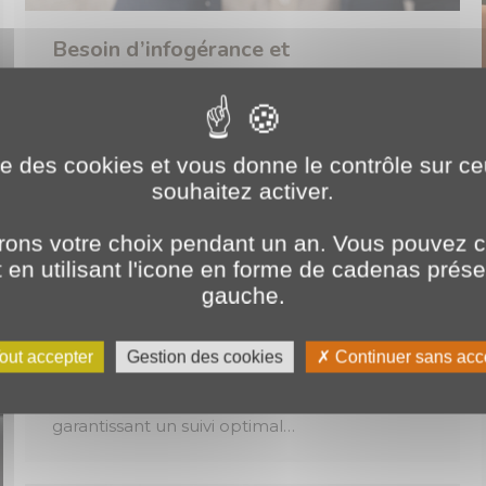
Besoin d’infogérance et
d’hébergement ? Vous êtes sur la
bonne PLANET !
ise des cookies et vous donne le contrôle sur 
2025
,
Expertises
Par
o.brotel
4 mars 2025
souhaitez activer.
Chez PLANET Bourgogne, nos chefs de projet
assurent le pilotage complet de vos projets :
ons votre choix pendant un an. Vous pouvez c
✅ Analyse et compréhension de vos objectifs
en utilisant l'icone en forme de cadenas prés
✅ Votre interface avec les équipes techniques
gauche.
✅ Traduction de vos besoins en solutions
adaptées ✅ Accompagnement stratégique
out accepter
Gestion des cookies
Continuer sans acc
pour le développement de votre activité
Nous vous offrons votre interlocuteur unique,
garantissant un suivi optimal…