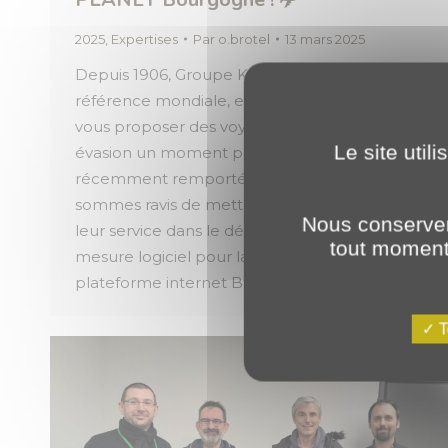
2025
,
Expertises
Par
o.brotel
13 mars 2025
Depuis 1906, Groupe Kuoni France est une
référence mondiale, explorant le monde pour
vous proposer des voyages et faire de chaque
Le site util
évasion un moment parfait. Nous avons
récemment remporté l’appel d’offres et
sommes ravis de mettre notre expertise à
Nous conserver
leur service dans le développement sur-
tout moment 
mesure logiciel pour la refonte de leur
plateforme internet BtoB. Dès les…
T