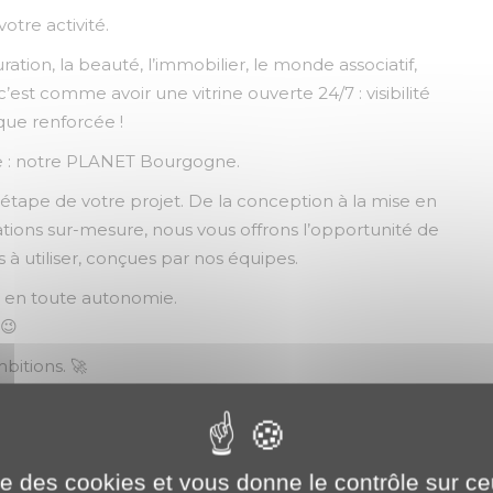
otre activité.
uration, la beauté, l’immobilier, le monde associatif,
 c’est comme avoir une vitrine ouverte 24/7 : visibilité
que renforcée !
te : notre PLANET Bourgogne.
pe de votre projet. De la conception à la mise en
mations sur-mesure, nous vous offrons l’opportunité de
es à utiliser, conçues par nos équipes.
té en toute autonomie.
 😉
itions. 🚀
ise des cookies et vous donne le contrôle sur 