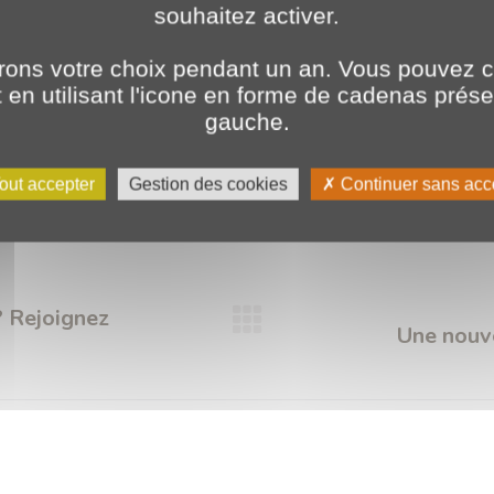
souhaitez activer.
ons votre choix pendant un an. Vous pouvez c
en utilisant l'icone en forme de cadenas prés
Catégories :
2025
,
Expertises
10 avril 2025
gauche.
e
Développement sur-mesure logiciel
Expertise développement sur-mesure
Format
Prestataire développement sur-mesure
Visibilité
Visibilité boostée
out accepter
Gestion des cookies
Continuer sans acc
 ? Rejoignez
Article
Une nouv
suivant
: