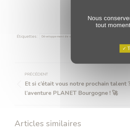
Nous conserver
tout moment 
Étiquettes :
Développement de votre activité
développement sur-mesur
T
Navigation
article
PRÉCÉDENT
Et si c’était vous notre prochain talent
Article
l’aventure PLANET Bourgogne ! 🚀
précédent
:
Articles similaires