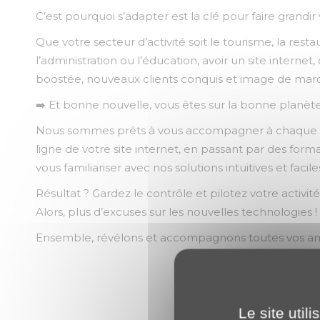
C’est pourquoi s’adapter est la clé pour faire grandir v
Que votre secteur d’activité soit le tourisme, la resta
l’administration ou l’éducation, avoir un site internet,
boostée, nouveaux clients conquis et image de mar
➡️ Et bonne nouvelle, vous êtes sur la bonne planè
Nous sommes prêts à vous accompagner à chaque éta
ligne de votre site internet, en passant par des for
vous familiariser avec nos solutions intuitives et facil
Résultat ? Gardez le contrôle et pilotez votre activi
Alors, plus d’excuses sur les nouvelles technologies !
Ensemble, révélons et accompagnons toutes vos amb
Le site util