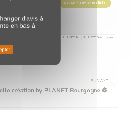
Revenir aux actualités
hanger d'avis à
ente en bas à
ion
Formation solution
Formations
PLANET B
PLANET Bourgogne
epter
SUIVANT
elle création by PLANET Bourgogne 🍇