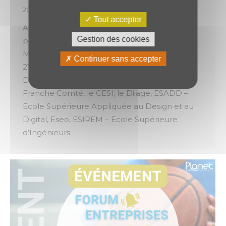
2024
,
Évènements
Par
o.brotel
21 mars 2024
Tout accepter
Aujourd’hui, nous vous attendons nombreux
Gestion des cookies
pour venir découvrir notre PLANET à la salle
Multiplex de Dijon (Avenue du XXIe siècle,
Continuer sans accepter
21000 Dijon) sur le Campus de l’Université. 🚀
Dijon métropole, numeum, Apec Bourgogne
Franche Comté, le CESI, le Diiage, ESADD –
Ecole Supérieure Appliquée au Design et au
Digital, Eseo, ESIREM – Ecole Supérieure
d’Ingénieurs…