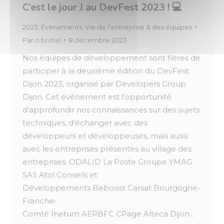
C’est le jour J au DevFest 2023 ! 💻
2023
,
Évènements
,
Vie de l'entreprise & des équipes
Par
o.brotel
8 décembre 2023
Nos équipes de développement sont fières de
participer à la deuxième édition du DevFest
Dijon 2023, organisé par Developers Group
Dijon. Cet événement est l’opportunité
d’approfondir nos connaissances sur des sujets
techniques, d’échanger avec des
développeurs et développeuses, mais aussi
avec les entreprises présentes au village des
entreprises. ODALID La Poste Groupe YMAG
SAS Atol Conseils et
Développements Beboost Carsat Bourgogne-
Franche-
Comté Inetum AERBFC CPage Alteca Dijon…