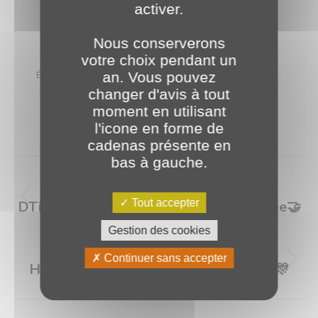
activer.
Nous conserverons
Catégories :
2026
,
Évènements
17 février 2026
votre choix pendant un
an. Vous pouvez
Étiquettes :
Collège Dijon
Collège Le Parc
Dijon
Forum
changer d'avis à tout
Forum 2026
Forum des métiers
Forum des métiers 2026
moment en utilisant
PLANET Bourgogne
PLANETB
l'icone en forme de
cadenas présente en
Navigation
bas à gauche.
article
PRÉCÉDENT
Tout accepter
DTiX Datacenters x PLANET Bourgogne🤝
Article
précédent
Gestion des cookies
:
SUIVANT
Continuer sans accepter
Happy 3K PLANET Bourgogne ! 🥳 🎉🎊
Article
suivant
: