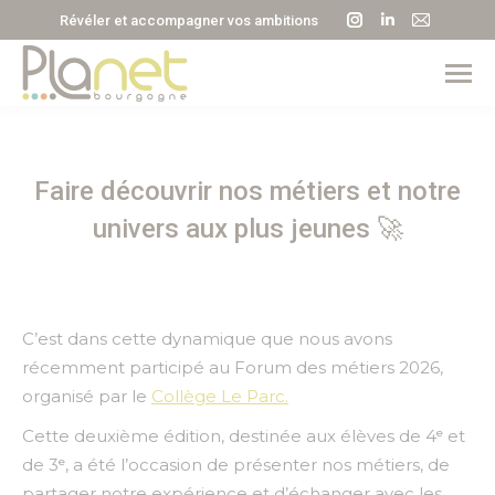
La
La
La
Révéler et accompagner vos ambitions
page
page
page
Instagram
LinkedIn
E-
s'ouvre
s'ouvre
mail
dans
dans
s'ouvre
une
une
dans
Faire découvrir nos métiers et notre
nouvelle
nouvelle
une
fenêtre
fenêtre
nouvell
univers aux plus jeunes 🚀
fenêtre
C’est dans cette dynamique que nous avons
récemment participé au Forum des métiers 2026,
organisé par le
Collège Le Parc.
Cette deuxième édition, destinée aux élèves de 4ᵉ et
de 3ᵉ, a été l’occasion de présenter nos métiers, de
partager notre expérience et d’échanger avec les