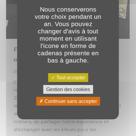
Nous conserverons
votre choix pendant un
an. Vous pouvez
changer d'avis à tout
moment en utilisant
l'icone en forme de
Faire découvrir nos métiers et notre
cadenas présente en
univers aux plus jeunes 🚀
bas à gauche.
2026
,
Évènements
Par
o.brotel
17 février 2026
Tout accepter
C’est dans cette dynamique que nous avons
Gestion des cookies
récemment participé au Forum des métiers
2026, organisé par le Collège Le Parc. Cette
Continuer sans accepter
deuxième édition, destinée aux élèves de 4ᵉ et
de 3ᵉ, a été l’occasion de présenter nos
métiers, de partager notre expérience et
d’échanger avec les élèves pour les