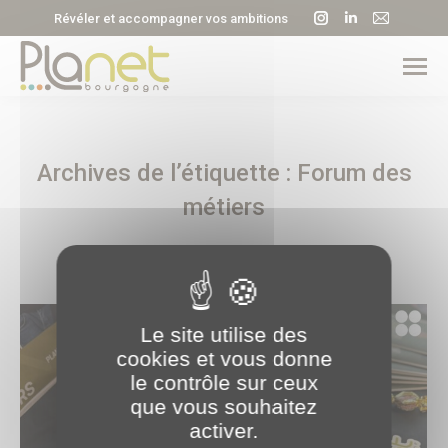
La
La
La
Révéler et accompagner vos ambitions
page
page
page
Instagram
LinkedIn
E-
s'ouvre
s'ouvre
mail
dans
dans
s'ouvre
une
une
dans
Archives de l’étiquette :
Forum des
nouvelle
nouvelle
une
fenêtre
fenêtre
nouvell
métiers
fenêtre
Le site utilise des
cookies et vous donne
le contrôle sur ceux
que vous souhaitez
activer.