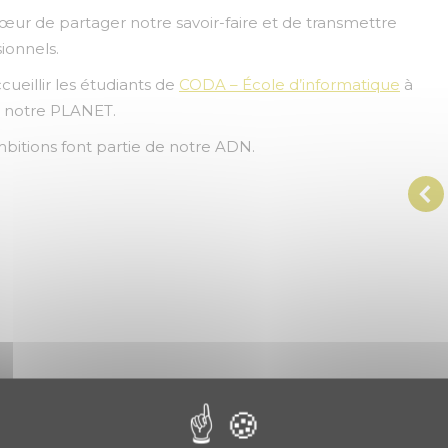
ur de partager notre savoir-faire et de transmettre
ionnels.
cueillir les étudiants de
CODA – École d’informatique
à
de notre PLANET.
bitions font partie de notre ADN.