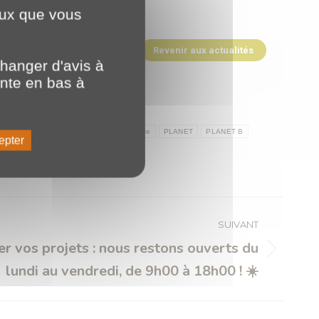
ceux que vous
Revenir aux actualités
hanger d'avis à
ente en bas à
rience
Experts
Experts du numérique
PLANET
PLANET B
epter
SUIVANT
er vos projets : nous restons ouverts du
lundi au vendredi, de 9h00 à 18h00 ! ☀️