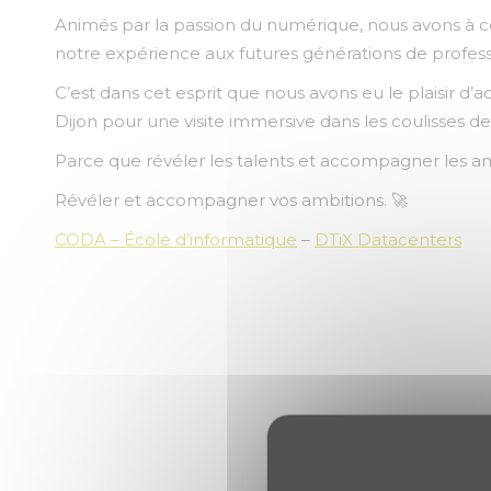
Animés par la passion du numérique, nous avons à cœ
notre expérience aux futures générations de profess
C’est dans cet esprit que nous avons eu le plaisir d’ac
Dijon pour une visite immersive dans les coulisses 
Parce que révéler les talents et accompagner les am
Révéler et accompagner vos ambitions. 🚀
CODA – École d’informatique
–
DTiX Datacenters