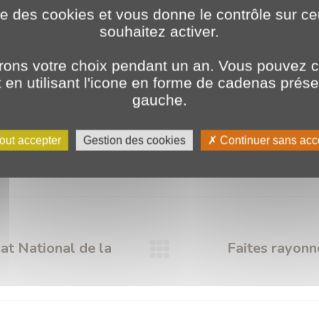
ise des cookies et vous donne le contrôle sur 
souhaitez activer.
ons votre choix pendant un an. Vous pouvez c
en utilisant l'icone en forme de cadenas prés
gauche.
Catégories :
2026
,
Évènements
,
Non classé
7 juillet 2026
A Informatique
Ecole
Ecole CODA
Ecole CODA Informatique
Etudiants
Expé
out accepter
Gestion des cookies
Continuer sans acc
PLANET Bourgogne
Visite
Visite immersive
t National de la
Faites rayonn
Article
suivant
: