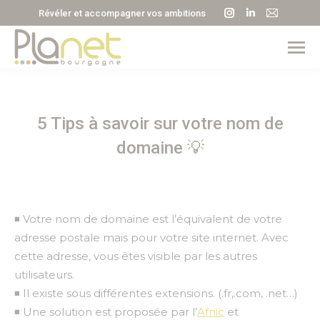
La
La
La
Révéler et accompagner vos ambitions
page
page
page
Instagram
LinkedIn
E-
s'ouvre
s'ouvre
mail
dans
dans
s'ouvre
une
une
dans
5 Tips à savoir sur votre nom de
nouvelle
nouvelle
une
fenêtre
fenêtre
nouvell
domaine 💡
fenêtre
◾ Votre nom de domaine est l’équivalent de votre
adresse postale mais pour votre site internet. Avec
cette adresse, vous êtes visible par les autres
utilisateurs.
◾ Il existe sous différentes extensions. (.fr,.com, .net…)
◾ Une solution est proposée par l’
Afnic
et