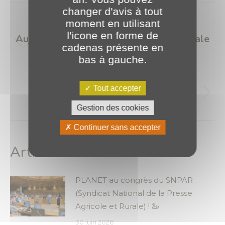
Navigation
changer d'avis à tout
article
moment en utilisant
PRÉCÉDENT
l'icone en forme de
Aujourd’hui c’est la journée internationale
Article
cadenas présente en
du hamburger ! 🍔
précédent
bas à gauche.
:
SUIVANT
Tout accepter
Toujours plus loin 🚀
Article
Gestion des cookies
suivant
:
Continuer sans accepter
Articles similaires
PLANET au congrès du SNPAR
(Syndicat National de la Presse
Agricole et Rurale) ! 🦢
30 juin 2026