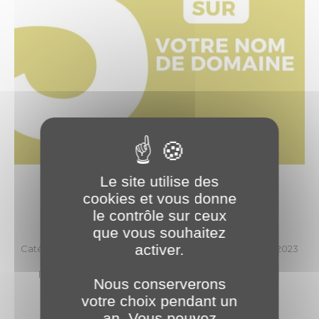
Le site utilise des
Revenir aux actualités
cookies et vous donne
le contrôle sur ceux
que vous souhaitez
activer.
Catégories :
2023
,
Expertises
,
Technologie
17 octobre 2023
Étiquettes :
Expertise
Nom de domaine
Site web
Tips
Nous conserverons
votre choix pendant un
an. Vous pouvez