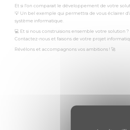
Et si l’on comparait le développement de votre solut
💡 Un bel exemple qui permettra de vous éclairer d
système informatique.
💻 Et si nous construisions ensemble votre solution ?
Contactez-nous et faisons de votre projet informatiq
Révélons et accompagnons vos ambitions ! 🚀