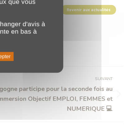
ceux que vous
Revenir aux actualités
hanger d'avis à
ente en bas à
epter
SUIVANT
gne participe pour la seconde fois au
’immersion Objectif EMPLOI, FEMMES et
NUMERIQUE 💻