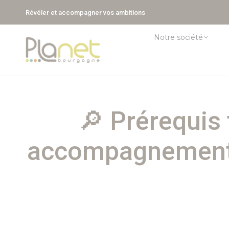
Révéler et accompagner vos ambitions
Notre société
🔎 Prérequis
accompagnement, 