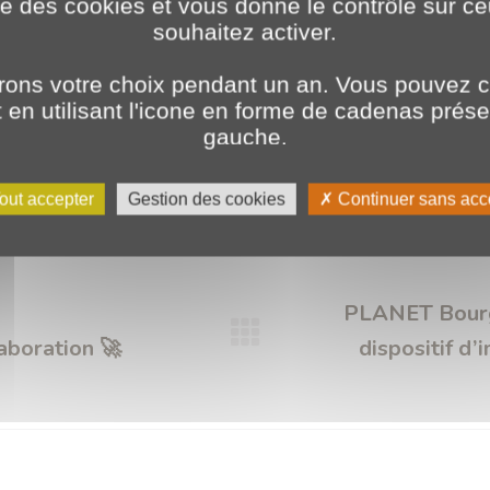
ise des cookies et vous donne le contrôle sur 
souhaitez activer.
ons votre choix pendant un an. Vous pouvez c
en utilisant l'icone en forme de cadenas prés
Catégories :
2023
,
Marketing
14 février 2023
gauche.
Étiquettes :
assurance qualité
Définition
développement
sur mesure
out accepter
Gestion des cookies
Continuer sans acc
PLANET Bourgo
laboration 🚀
Article
dispositif d
suivant
: