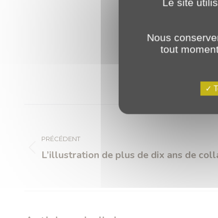
Le site util
Nous conserver
tout moment 
T
Navigation
article
PRÉCÉDENT
Article
L’illustration de plus de dix ans de col
précédent
: