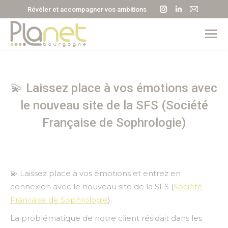
La
La
La
Révéler et accompagner vos ambitions
page
page
page
Instagram
LinkedIn
E-
s'ouvre
s'ouvre
mail
dans
dans
s'ouvre
une
une
dans
💫 Laissez place à vos émotions avec
nouvelle
nouvelle
une
fenêtre
fenêtre
nouvell
le nouveau site de la SFS (Société
fenêtre
Française de Sophrologie)
💫 Laissez place à vos émotions et entrez en
connexion avec le nouveau site de la SFS (
Société
Française de Sophrologie
).
La problématique de notre client résidait dans les