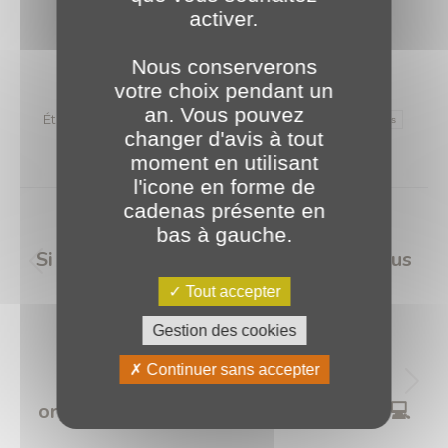
Revenir aux actualités
activer.
Nous conserverons
Catégories :
2023
,
Projets Clients
17 mars 2023
votre choix pendant un
an. Vous pouvez
Étiquettes :
Refonte Site Web
Site web
UI / UX
wordpress
changer d'avis à tout
moment en utilisant
l'icone en forme de
Navigation
cadenas présente en
article
PRÉCÉDENT
bas à gauche.
Si on vous dit hébergement web, ça vous
Article
parle ? 💻
Tout accepter
précédent
:
Gestion des cookies
SUIVANT
Continuer sans accepter
Participation au premier évènement
Article
organisé par Developers Group Dijon 💻
suivant
: