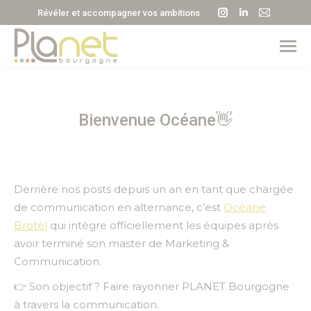
La
La
La
Révéler et accompagner vos ambitions
page
page
page
Instagram
LinkedIn
E-
s'ouvre
s'ouvre
mail
dans
dans
s'ouvre
une
une
dans
Bienvenue Océane👋
nouvelle
nouvelle
une
fenêtre
fenêtre
nouvell
fenêtre
Derrière nos posts depuis un an en tant que chargée
de communication en alternance, c’est
Océane
Brotel
qui intègre officiellement les équipes après
avoir terminé son master de Marketing &
Communication.
👉 Son objectif ? Faire rayonner PLANET Bourgogne
à travers la communication.