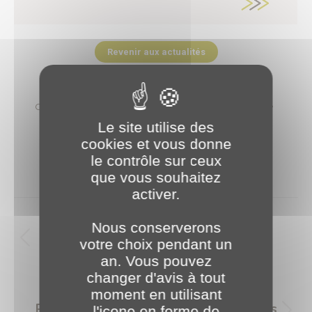
Revenir aux actualités
Catégories :
2023
,
Vie de l'entreprise & des équipes
Le site utilise des
6 septembre 2023
cookies et vous donne
Étiquettes :
À la découverte
Communication
Equipe
le contrôle sur ceux
que vous souhaitez
activer.
Navigation
article
PRÉCÉDENT
Nous conserverons
votre choix pendant un
Bienvenue Luca 😀
Article
an. Vous pouvez
précédent
changer d'avis à tout
:
SUIVANT
moment en utilisant
PLANET Bourgogne, toujours au plus
l'icone en forme de