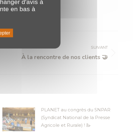
hanger d'avis à
ente en bas à
epter
SUIVANT
À la rencontre de nos clients 🤝
PLANET au congrès du SNPAR
(Syndicat National de la Presse
Agricole et Rurale) ! 🦢