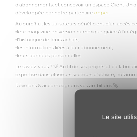
d’abonnements, et concevoir un Espace Client Uniq
développée par notre partenaire
opper
.
Aujourd’hui, les utilisateurs bénéficient d’un accès c
▫️leur magazine en version numérique grâce à l’intég
▫️l’historique de leurs achats,
▫️les informations liées à leur abonnement,
▫️leurs données personnelles.
Le saviez-vous ? 💡 Au fil de ses projets et collab
expertise dans plusieurs secteurs d’activité, notamme
Révélons & accompagnons vos ambitions 🚀
Le site util