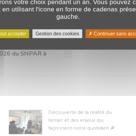
ons votre choix pendant un an. Vous pouvez c
en utilisant l'icone en forme de cadenas prés
Catégories :
2026
,
Expertises
24 juin 2026
gauche.
out accepter
Gestion des cookies
Continuer sans acc
 2026 du SNPAR à
Article
suivant
:
Découverte de la réalité du
terrain et des enjeux qui
façonnent notre quotidien 🔎