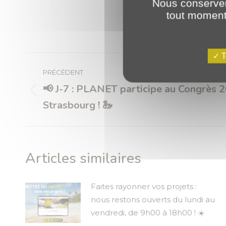
Nous conserver
tout moment 
Navigation
T
article
PRÉCÉDENT
📢 J-7 : PLANET participe au Congrès
Article
Strasbourg ! 🦢
précédent
:
Articles similaires
Faites rayonner vos projets :
nous restons ouverts du lundi au
vendredi, de 9h00 à 18h00 ! ☀️