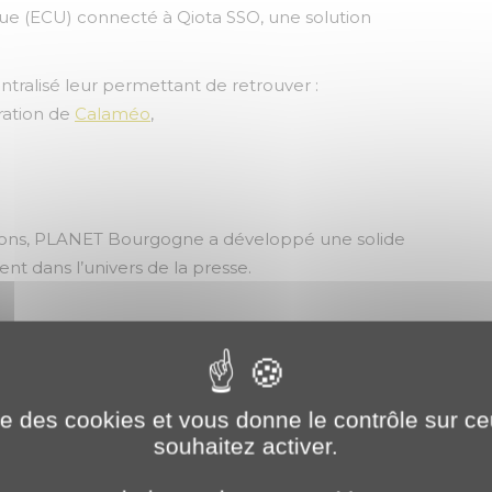
ue (ECU) connecté à Qiota SSO, une solution
entralisé leur permettant de retrouver :
ration de
Calaméo
,
orations, PLANET Bourgogne a développé une solide
nt dans l’univers de la presse.
ise des cookies et vous donne le contrôle sur 
souhaitez activer.