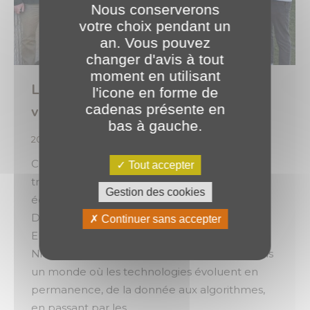
Nous conserverons
votre choix pendant un
an. Vous pouvez
changer d'avis à tout
moment en utilisant
L’intelligence artificielle : un sujet qui
l'icone en forme de
cadenas présente en
vous parle ? 🚀
bas à gauche.
2026
,
Évènements
Par
o.brotel
19 mai 2026
Cette thématique, au cœur des
Tout accepter
transformations numériques, a rythmé notre
Gestion des cookies
échange lors de notre visite à DTiX
Datacenters aux côtés de Christophe Nicolle,
Continuer sans accepter
Elodie Dumas, Gianni Enjalbert, Susanna A. et
Nicolas Gros du Laboratoire CIAD – UBE. Dans
un monde où les technologies évoluent en
permanence, de la donnée aux algorithmes,
en passant par les…