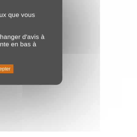
ceux que vous
hanger d'avis à
ente en bas à
epter