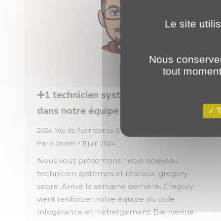
Le site util
Nous conserver
tout moment 
➕1 technicien systèmes & réseaux
dans notre équipe !
T
2024
,
Vie de l'entreprise & des équipes
Par
o.brotel
11 juin 2024
Nous vous présentons notre nouveau
technicien systèmes et réseaux, gregory
sabre. Arrivé la semaine dernière, Gregory
vient renforcer notre équipe du pôle
Infogérance et Hébergement. Bienvenue