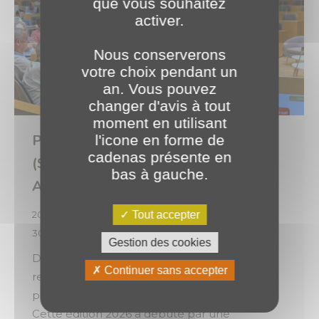
que vous souhaitez
activer.
Nous conserverons
votre choix pendant un
an. Vous pouvez
changer d'avis à tout
moment en utilisant
PLANET au congrès du SNPAR
l'icone en forme de
cadenas présente en
(Syndicat National de la Presse
bas à gauche.
Agricole et Rurale) ! 🦢
2026
,
Évènements
,
Expertises
Par
o.brotel
Tout accepter
30 juin 2026
Gestion des cookies
Deux journées rythmées par le partage, les
Continuer sans accepter
rencontres et des échanges enrichissants,
portées par une belle dynamique collective.
Cette édition 2026 a débuté par une