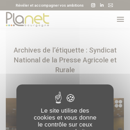
La
La
La
Révéler et accompagner vos ambitions
page
page
page
Instagram
LinkedIn
E-
s'ouvre
s'ouvre
mail
dans
dans
s'ouvre
une
une
dans
Archives de l’étiquette :
Syndicat
nouvelle
nouvelle
une
fenêtre
fenêtre
nouvell
National de la Presse Agricole et
fenêtre
Rurale
Le site utilise des
cookies et vous donne
le contrôle sur ceux