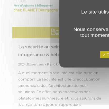
Le site util
Nous conserver
tout moment 
La sécurité au sein de notre pôle
infogérance & hébergement 🔒
T
2024
,
Expertises
Par
o.brotel
25 avril 2024
À quel moment la sécurité est-elle prise en
compte❔ La sécurité est une préoccupation
primordiale dès l’architecture de nos
solutions. En effet, nous concevons des
plateformes sur-mesure et nous assurons de
les maintenir à jour, en appliquant