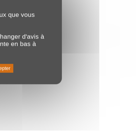
ceux que vous
hanger d'avis à
ente en bas à
epter