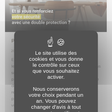
Pour seulement 16€/mois* !
2025
,
Expertises
Par
o.brotel
18 juin 2025
Le site utilise des
cookies et vous donne
Entre les multiples mots de passe à retenir et
le contrôle sur ceux
le fameux bouton « mot de passe oublié», nous
que vous souhaitez
savons tous à quel point l’accès à nos outils
activer.
peut devenir un casse-tête… Pourtant, il existe
des solutions simples et efficaces. L’ANSSI
Nous conserverons
recommande la double authentification pour
votre choix pendant un
protéger l’accès à vos comptes. Mais avez-
an. Vous pouvez
vous pensé à aller plus…
changer d'avis à tout