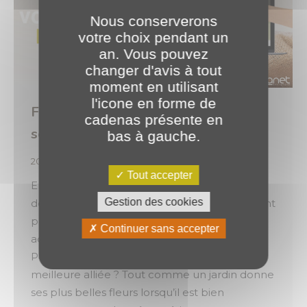
Nous conserverons
votre choix pendant un
an. Vous pouvez
changer d'avis à tout
moment en utilisant
l'icone en forme de
Faites fleurir votre activité en toute
cadenas présente en
sécurité ! 🌼🔒
bas à gauche.
2025
,
Expertises
Par
o.brotel
31 mars 2025
Tout accepter
En cette journée mondiale de la sauvegarde
Gestion des cookies
des données informatiques, prenons un instant
pour vous rappeler l’importance qu’il faut
Continuer sans accepter
accorder à la sécurité de vos données.
Pourquoi la sauvegarde est-elle votre
meilleure alliée ? Tout comme un jardin donne
ses plus belles fleurs lorsqu’il est bien