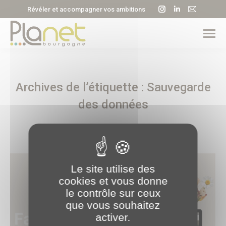
La
La
La
Révéler et accompagner vos ambitions
page
page
page
Instagram
LinkedIn
E-
s'ouvre
s'ouvre
mail
dans
dans
s'ouvre
une
une
dans
Archives de l’étiquette :
Sauvegarde
nouvelle
nouvelle
une
fenêtre
fenêtre
nouvell
des données
fenêtre
Le site utilise des
cookies et vous donne
le contrôle sur ceux
que vous souhaitez
activer.