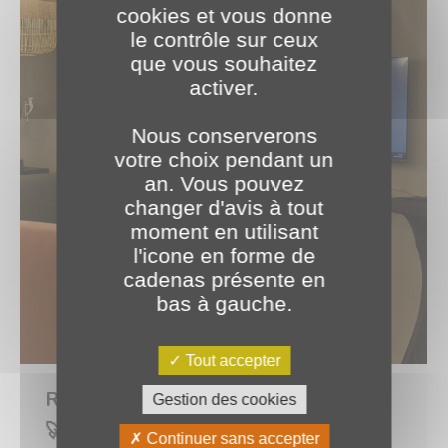
cookies et vous donne
le contrôle sur ceux
que vous souhaitez
activer.
Nous conserverons
votre choix pendant un
an. Vous pouvez
changer d'avis à tout
moment en utilisant
l'icone en forme de
cadenas présente en
bas à gauche.
Tout accepter
Retour sur PLANETB 2024, go 2025
Gestion des cookies
🚀
Continuer sans accepter