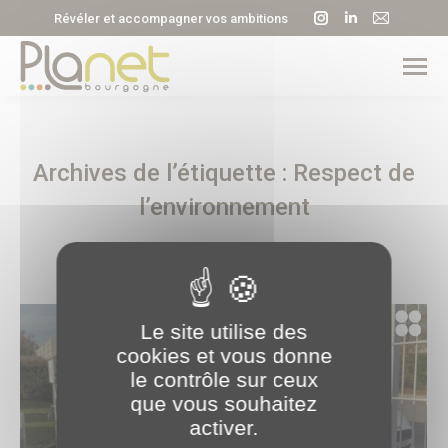
La
La
La
Révéler et accompagner vos ambitions
page
page
page
Instagram
LinkedIn
E-
s'ouvre
s'ouvre
mail
dans
dans
s'ouvre
une
une
dans
Archives de l’étiquette :
Respect de
nouvelle
nouvelle
une
fenêtre
fenêtre
nouvell
l’environnement
fenêtre
Le site utilise des
cookies et vous donne
le contrôle sur ceux
que vous souhaitez
activer.