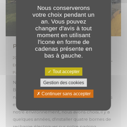
Nous conserverons
votre choix pendant un
an. Vous pouvez
changer d'avis à tout
moment en utilisant
l'icone en forme de
PLANET protège notre planète 🌏🍂
cadenas présente en
bas à gauche.
2025
,
Évènements
,
Responsabilité Sociale et
Environnementale
Tout accepter
Par
o.brotel
18 novembre 2025
Notre PLANET est située au cœur de la
Gestion des cookies
Bourgogne, une magnifique région où la
Continuer sans accepter
nature se révèle à travers ses vignes, ses forêts
et ses rivières. Conscients de la richesse de
notre environnement, nous avons choisi, il y a
quelques années, d’installer quatre bornes de
recharge électriques sur notre parking.