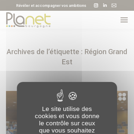
La
La
La
Révéler et accompagner vos ambitions
page
page
page
Instagram
LinkedIn
E-
s'ouvre
s'ouvre
mail
dans
dans
s'ouvre
une
une
dans
Archives de l’étiquette :
Région Grand
nouvelle
nouvelle
une
fenêtre
fenêtre
nouvell
Est
fenêtre
Le site utilise des
cookies et vous donne
le contrôle sur ceux
que vous souhaitez