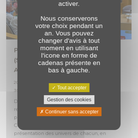
activer.
Nous conserverons
votre choix pendant un
an. Vous pouvez
changer d'avis à tout
moment en utilisant
PLANET au congrès du SNPAR
l'icone en forme de
(Syndicat National de la Presse
cadenas présente en
Agricole et Rurale) ! 🦢
bas à gauche.
2026
,
Évènements
,
Expertises
Par
o.brotel
Tout accepter
30 juin 2026
Gestion des cookies
Deux journées rythmées par le partage, les
rencontres et des échanges enrichissants,
Continuer sans accepter
portées par une belle dynamique collective.
Cette édition 2026 a débuté par une
présentation des univers de chacun, en