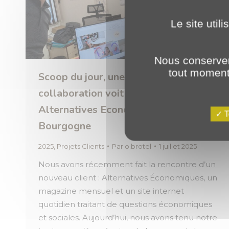
Le site util
Nous conserver
tout moment 
Scoop du jour, une nouvelle
collaboration voit le jour 📰 :
Alternatives Economiques x PLANET
T
Bourgogne
2025
,
Projets Clients
Par
o.brotel
1 juillet 2025
Nous avons récemment fait la rencontre d’un
nouveau client : Alternatives Économiques, un
magazine mensuel et un site internet
quotidien traitant de questions économiques
et sociales. Aujourd’hui, nous avons tenu notre