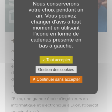
Nous conserverons
votre choix pendant un
an. Vous pouvez
changer d'avis à tout
moment en utilisant
l'icone en forme de
cadenas présente en
➕ 1 événement.. Et, plutôt sportif ! 🏀
bas à gauche.
2024
,
Évènements
Par
o.brotel
19 mars 2024
Nous apprécions rencontrer les étudiants et
Tout accepter
être un véritable moteur de performance
Gestion des cookies
dans leur apprentissage. Nous sommes ravis
de vous annoncer notre participation à un
Continuer sans accepter
nouvel événement le jeudi 28 mars 2024 : le
Forum des Entreprises 2024. Organisé par
l’Eseo, une grande école d’ingénieurs en
informatique et électronique à Dijon, l’objectif
principal vise à…