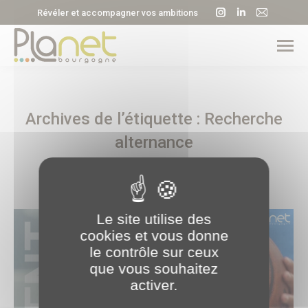
La
La
La
Révéler et accompagner vos ambitions
page
page
page
Instagram
LinkedIn
E-
s'ouvre
s'ouvre
mail
dans
dans
s'ouvre
une
une
dans
Archives de l’étiquette :
Recherche
nouvelle
nouvelle
une
fenêtre
fenêtre
nouvell
alternance
fenêtre
Le site utilise des
cookies et vous donne
le contrôle sur ceux
que vous souhaitez
activer.