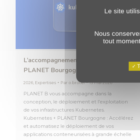
Le site util
Nous conserver
tout moment 
L’accompagnement Kubernetes avec
T
PLANET Bourgogne
2026
,
Expertises
Par
o.brotel
13 mai 2026
PLANET B vous accompagne dans la
conception, le déploiement et l’exploitation
de vos infrastructures Kubernetes.
Kubernetes + PLANET Bourgogne : Accélérez
et automatisez le déploiement de vos
applications conteneurisées à grande échelle