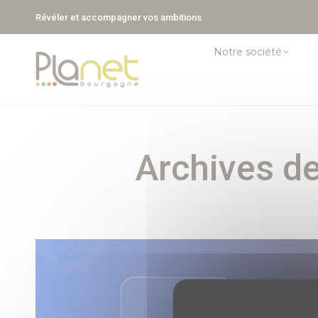
Révéler et accompagner vos ambitions
Notre société
Archives de 