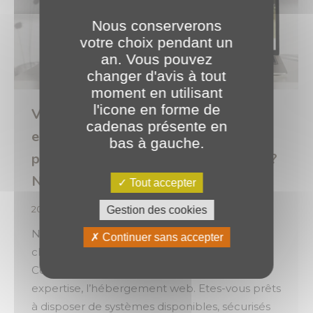
Nous conserverons
votre choix pendant un
an. Vous pouvez
changer d'avis à tout
moment en utilisant
l'icone en forme de
Vous recherchiez un prestataire
cadenas présente en
expert en hébergement avec ses
bas à gauche.
propres infrastructures redondantes ?
Ne cherchez pas plus loin ! 💡
Tout accepter
2024
,
Expertises
Par
o.brotel
12 septembre 2024
Gestion des cookies
Nous sommes en mesure de prendre en
Continuer sans accepter
charge l’hébergement de vos infrastructures.
Comme nos clients, optez pour notre
expertise, l’hébergement web. Etes-vous prêts
à disposer de systèmes disponibles, sécurisés