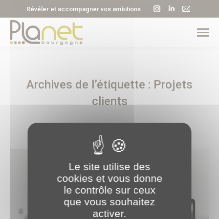
La
La
La
Révéler et accompagner vos ambitions
page
page
page
Instagram
LinkedIn
E-
s'ouvre
s'ouvre
mail
dans
dans
s'ouvre
une
une
dans
Archives de l’étiquette :
Projets
nouvelle
nouvelle
une
fenêtre
fenêtre
nouvell
clients
fenêtre
Le site utilise des
cookies et vous donne
le contrôle sur ceux
que vous souhaitez
activer.