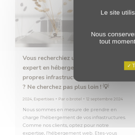
Le site util
Nous conserver
tout moment 
Vous recherchiez un prestataire
T
expert en hébergement avec ses
propres infrastructures redondantes
? Ne cherchez pas plus loin ! 💡
2024
,
Expertises
Par
o.brotel
12 septembre 2024
Nous sommes en mesure de prendre en
charge l’hébergement de vos infrastructures.
Comme nos clients, optez pour notre
expertise, l’hébergement web. Etes-vous