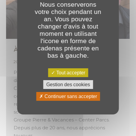
Nous conserverons
votre choix pendant un
an. Vous pouvez
changer d'avis à tout
moment en utilisant
l'icone en forme de
cadenas présente en
À la rencontre de nos clients 🤝
bas à gauche.
2026
,
Projets Clients
Par
o.brotel
25 juin 2026
Parce que les collaborations se construisent
Tout accepter
dans la durée, et surtout dans la proximité.
Gestion des cookies
Chez PLANET Bourgogne, nous sommes
convaincus qu’elles naissent avant tout des
Continuer sans accepter
relations humaines. C’est ainsi que nous
sommes allés à la rencontre de notre client :
Groupe Pierre & Vacances – Center Parcs.
Depuis plus de 20 ans, nous apprécions
toujours…