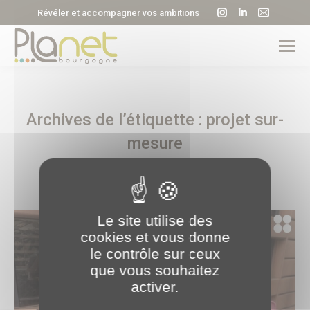
La
La
La
Révéler et accompagner vos ambitions
page
page
page
Instagram
LinkedIn
E-
s'ouvre
s'ouvre
mail
dans
dans
s'ouvre
une
une
dans
Archives de l’étiquette :
projet sur-
nouvelle
nouvelle
une
fenêtre
fenêtre
nouvell
mesure
fenêtre
Le site utilise des
cookies et vous donne
le contrôle sur ceux
que vous souhaitez
activer.