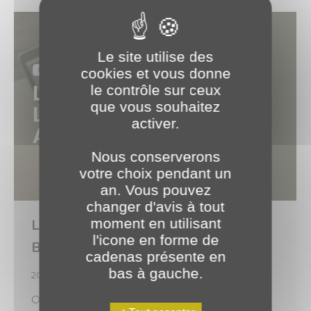
Le site utilise des
cookies et vous donne
le contrôle sur ceux
que vous souhaitez
activer.
Nous conserverons
votre choix pendant un
an. Vous pouvez
changer d'avis à tout
moment en utilisant
Le sur-mesure logiciel by PLANET
l'icone en forme de
Bourgogne 🪡
cadenas présente en
bas à gauche.
2025
,
Expertises
Par
o.brotel
27 mai 2025
Optez pour notre service de développement