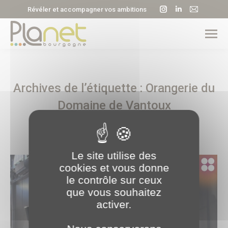
La
La
La
Révéler et accompagner vos ambitions
page
page
page
Instagram
LinkedIn
E-
s'ouvre
s'ouvre
mail
dans
dans
s'ouvre
une
une
dans
Archives de l’étiquette :
Orangerie du
nouvelle
nouvelle
une
fenêtre
fenêtre
nouvell
Domaine de Vantoux
fenêtre
Le site utilise des
cookies et vous donne
le contrôle sur ceux
que vous souhaitez
activer.