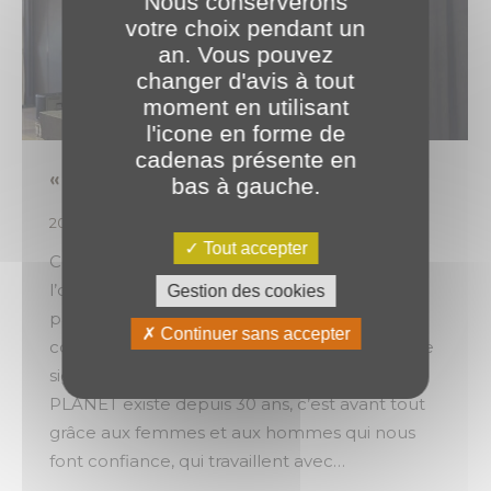
Nous conserverons
votre choix pendant un
an. Vous pouvez
changer d'avis à tout
moment en utilisant
l'icone en forme de
cadenas présente en
« Vous avez 30 ans ? Nous oui ! » 🎂
bas à gauche.
2026
,
Évènements
Par
o.brotel
16 juin 2026
Tout accepter
Cette année, PLANET fête ses 30 ans. Pour
l’occasion, nous avons réuni nos clients,
Gestion des cookies
partenaires, prestataires, amis et
Continuer sans accepter
collaborateurs lors d’une soirée placée sous le
signe de la convivialité et du partage. Car si
PLANET existe depuis 30 ans, c’est avant tout
grâce aux femmes et aux hommes qui nous
font confiance, qui travaillent avec…