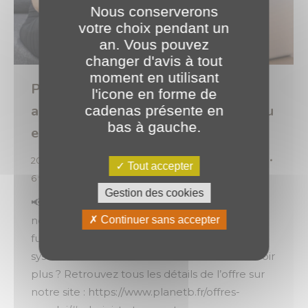
Nous conserverons
votre choix pendant un
an. Vous pouvez
changer d'avis à tout
moment en utilisant
PLANET Bourgogne recrute un(e)
l'icone en forme de
administrateur(rice) système & réseau
cadenas présente en
bas à gauche.
en CDI !
2025
,
Vie de l'entreprise & des équipes
Par
o.brotel
Tout accepter
6 février 2025
Gestion des cookies
📢 Une opportunité de plus pour rejoindre
notre équipe ! 📢 Nous recherchons notre
Continuer sans accepter
futur(e) collègue : un(e) administrateur(rice)
système et réseau en CDI ! 👉 Envie d’en savoir
plus ? Retrouvez tous les détails de l’offre sur
notre site : https://www.planetb.fr/offres-