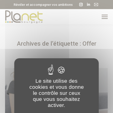
La
La
La
Révéler et accompagner vos ambitions
page
page
page
Instagram
LinkedIn
E-
s'ouvre
s'ouvre
mail
dans
dans
s'ouvre
une
une
dans
Archives de l’étiquette :
Offer
nouvelle
nouvelle
une
fenêtre
fenêtre
nouvell
fenêtre
Le site utilise des
cookies et vous donne
le contrôle sur ceux
que vous souhaitez
activer.