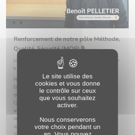
Renforcement de notre pôle Méthode,
Qualité, Sécurité (MQS) 🔒
2025
,
Vie de l'entreprise & des équipes
Par
o.brotel
9 septembre 2025
Le site utilise des
Nous avons le plaisir de vous (re)présenter
cookies et vous donne
Benoit Pelletier, arrivé lors de la rentrée
le contrôle sur ceux
dernière. Après avoir réalisé son Bachelor
que vous souhaitez
Qualité, Santé, Sécurité et Environnement en
activer.
alternance, il rejoint officiellement
la #teamPLANETBourgogne en tant
Nous conserverons
votre choix pendant un
qu’assistant Méthode, Qualité, Sécurité.
an. Vous pouvez
(Re)Bienvenue parmi nous, Benoît ! 🚀