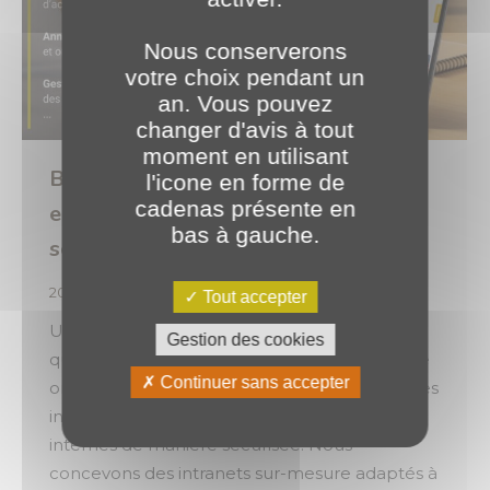
Nous conserverons
votre choix pendant un
an. Vous pouvez
changer d'avis à tout
moment en utilisant
Boostez la performance de votre
l'icone en forme de
cadenas présente en
entreprise avec un intranet privé et
bas à gauche.
sécurisé !
2025
,
Expertises
Par
o.brotel
21 janvier 2025
Tout accepter
Un intranet est un réseau informatique privé
Gestion des cookies
qui permet aux employés ou membres d’une
Continuer sans accepter
organisation de communiquer, d’échanger des
informations et d’accéder à des ressources
internes de manière sécurisée. Nous
concevons des intranets sur-mesure adaptés à