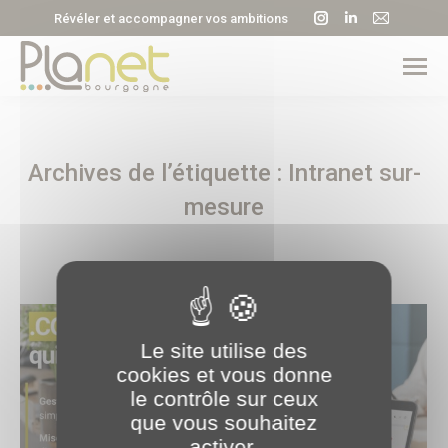
La
La
La
Révéler et accompagner vos ambitions
page
page
page
Instagram
LinkedIn
E-
s'ouvre
s'ouvre
mail
dans
dans
s'ouvre
une
une
dans
Archives de l’étiquette :
Intranet sur-
nouvelle
nouvelle
une
fenêtre
fenêtre
nouvell
mesure
fenêtre
Le site utilise des
cookies et vous donne
le contrôle sur ceux
que vous souhaitez
activer.