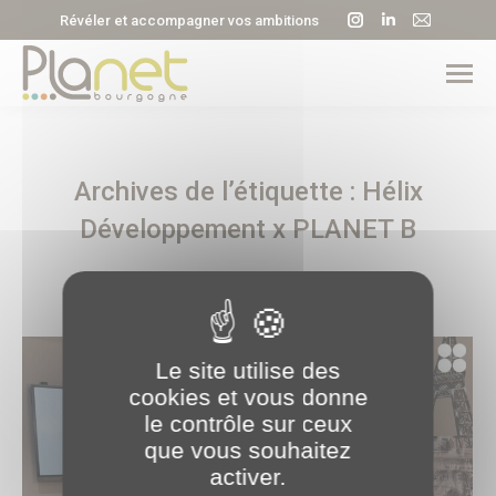
La
La
La
Révéler et accompagner vos ambitions
page
page
page
Instagram
LinkedIn
E-
s'ouvre
s'ouvre
mail
dans
dans
s'ouvre
une
une
dans
Archives de l’étiquette :
Hélix
nouvelle
nouvelle
une
fenêtre
fenêtre
nouvell
Développement x PLANET B
fenêtre
Le site utilise des
cookies et vous donne
le contrôle sur ceux
que vous souhaitez
activer.