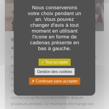
Nous conserverons
votre choix pendant un
an. Vous pouvez
changer d'avis à tout
moment en utilisant
l'icone en forme de
Bâtir des liens solides et durables
cadenas présente en
avec nos clients 🤝
bas à gauche.
2025
,
Projets Clients
Par
o.brotel
12 novembre 2025
Tout accepter
Récemment, nous avons eu le plaisir de
Gestion des cookies
recevoir Hélix Développement, notre client
éditeur de logiciels dédiés au monde agricole,
Continuer sans accepter
viticole et agroalimentaire. Merci à Hélix
Développement pour leur disponibilité et la
confiance qu’ils nous accordent depuis
plusieurs années. Ce moment d’échange est