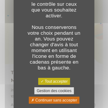
le contrôle sur ceux
que vous souhaitez
activer.
Nous conserverons
votre choix pendant un
an. Vous pouvez
changer d'avis à tout
moment en utilisant
l'icone en forme de
cadenas présente en
bas à gauche.
Travaillez plus intelligemment avec
Microsoft 365
Tout accepter
2022
,
Expertises
,
Technologie
Par
o.brotel
Gestion des cookies
10 août 2022
Continuer sans accepter
Avec Microsoft 365 (anciennement Office 365)