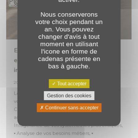
Nous conserverons
votre choix pendant un
an. Vous pouvez
changer d'avis à tout
moment en utilisant
En cette nouvelle année, réalisons
l'icone en forme de
cadenas présente en
ensemble vos nouvelles résolutions
bas à gauche.
informatiques 🚀
2024
,
Expertises
Par
o.brotel
9 janvier 2024
Tout accepter
Les équipes de PLANET Bourgogne, peuvent
Gestion des cookies
vous accompagner sur un large périmètre : ▪
Continuer sans accepter
Conception et mise en œuvre de vos
architectures web, ▪ Hébergement et
Infogérance de vos systèmes les plus critiques,
▪ Analyse de vos besoins métiers, ▪