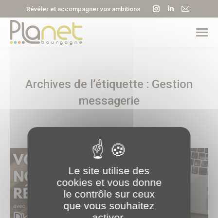
La
La
La
Révéler et accompagner vos ambitions
page
page
page
Instagram
LinkedIn
E-
s'ouvre
s'ouvre
mail
dans
dans
s'ouvre
une
une
dans
Archives de l’étiquette :
Gestion
nouvelle
nouvelle
une
fenêtre
fenêtre
nouvell
messagerie
fenêtre
Le site utilise des
cookies et vous donne
le contrôle sur ceux
que vous souhaitez
activer.