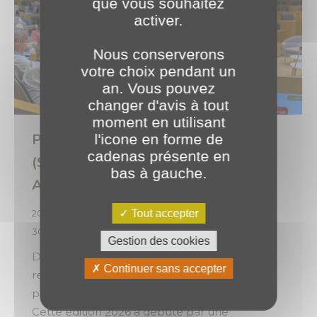
que vous souhaitez
activer.
Nous conserverons
votre choix pendant un
an. Vous pouvez
changer d'avis à tout
moment en utilisant
PLANET au congrès du SNPAR
l'icone en forme de
cadenas présente en
(Syndicat National de la Presse
bas à gauche.
Agricole et Rurale) ! 🦢
2026
,
Évènements
,
Expertises
Par
o.brotel
Tout accepter
30 juin 2026
Gestion des cookies
Deux journées rythmées par le partage, les
Continuer sans accepter
rencontres et des échanges enrichissants,
portées par une belle dynamique collective.
Cette édition 2026 a débuté par une