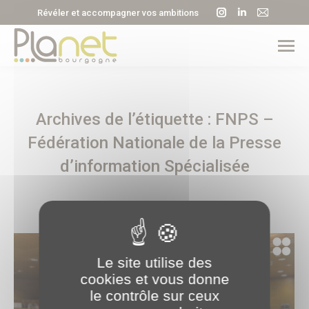
La
La
La
Révéler et accompagner vos ambitions
page
page
page
Instagram
LinkedIn
E-
s'ouvre
s'ouvre
mail
dans
dans
s'ouvre
une
une
dans
Archives de l’étiquette :
FNPS –
nouvelle
nouvelle
une
fenêtre
fenêtre
nouvell
Fédération Nationale de la Presse
fenêtre
d’information Spécialisée
Le site utilise des
cookies et vous donne
le contrôle sur ceux