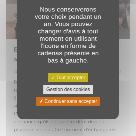
Nous conserverons
votre choix pendant un
an. Vous pouvez
changer d'avis à tout
moment en utilisant
l'icone en forme de
Bâtir des liens solides et durables
cadenas présente en
avec nos clients 🤝
bas à gauche.
2025
,
Projets Clients
Par
o.brotel
12 novembre 2025
Tout accepter
Récemment, nous avons eu le plaisir de
Gestion des cookies
recevoir Hélix Développement, notre client
éditeur de logiciels dédiés au monde agricole,
Continuer sans accepter
viticole et agroalimentaire. Merci à Hélix
Développement pour leur disponibilité et la
confiance qu’ils nous accordent depuis
plusieurs années. Ce moment d’échange est