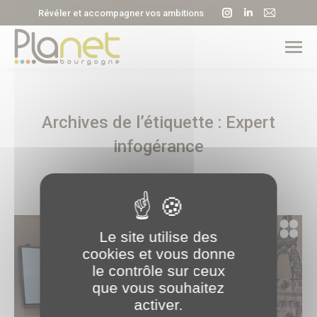
La
La
La
Révéler et accompagner vos ambitions
page
page
page
Instagram
LinkedIn
E-
s'ouvre
s'ouvre
mail
dans
dans
s'ouvre
une
une
dans
Archives de l’étiquette :
Expert
nouvelle
nouvelle
une
fenêtre
fenêtre
nouvell
infogérance
fenêtre
Le site utilise des
cookies et vous donne
le contrôle sur ceux
que vous souhaitez
activer.