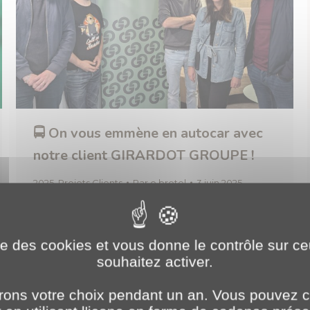
🚍 On vous emmène en autocar avec
notre client GIRARDOT GROUPE !
2025
,
Projets Clients
Par
o.brotel
3 juin 2025
Depuis plusieurs années, nous avons le plaisir
d’accompagner les équipes Girardot, expertes
depuis plus de 100 ans dans les secteurs de la
ise des cookies et vous donne le contrôle sur 
souhaitez activer.
mobilité et du tourisme. Que ce soit pour des
escapades sur mesure ou en groupe, en
ons votre choix pendant un an. Vous pouvez c
France ou à l’étranger, en avion, bateau ou