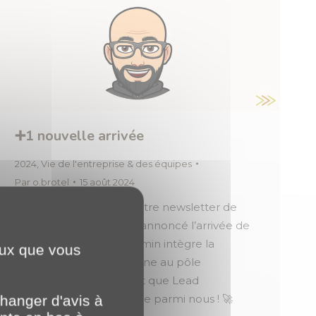
➕1 nouvelle arrivée
2024
,
Vie de l'entreprise & des équipes
Par
o.brotel
15 août 2024
Souvenez-vous, dans notre newsletter de
juillet, nous vous avions annoncé l’arrivée de
Benjamin Gaudé. Benjamin intègre la
ceux que vous
#teamPLANETBourgogne au pôle
développement en tant que Lead
Développeur. Bienvenue parmi nous ! 🚀
hanger d'avis à