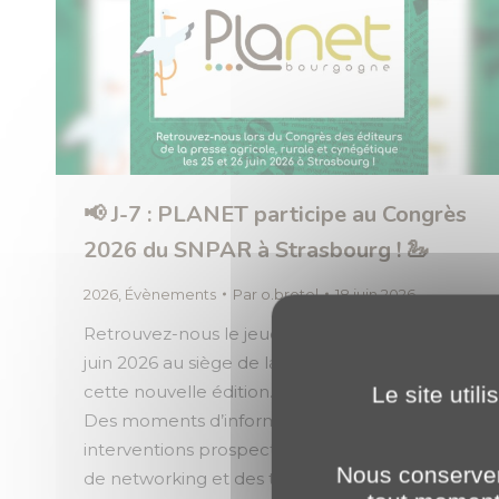
📢 J-7 : PLANET participe au Congrès
2026 du SNPAR à Strasbourg ! 🦢
2026
,
Évènements
Par
o.brotel
18 juin 2026
Retrouvez-nous le jeudi 25 et le vendredi 26
juin 2026 au siège de la Région Grand Est pour
cette nouvelle édition. Au programme 🗓️ : ▫️
Le site util
Des moments d’information, ▫️ Des
interventions prospectives, ▫️ Des opportunités
Nous conserver
de networking et des temps de convivialité.