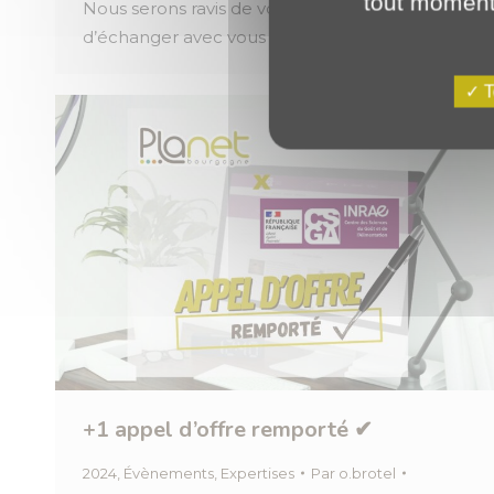
tout moment 
Nous serons ravis de vous rencontrer et
d’échanger avec vous tout au…
T
+1 appel d’offre remporté ✔
2024
,
Évènements
,
Expertises
Par
o.brotel