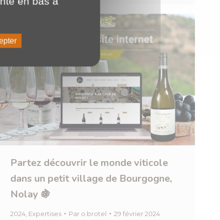
ente en bas à
epter
Partez découvrir le monde viticole
dans un petit village de Bourgogne,
Nolay 🍇
2024
,
Expertises
Par
o.brotel
29 février 2024